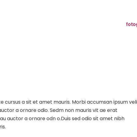
foto
te cursus a sit et amet mauris. Morbi accumsan ipsum veli
 auctor a ornare odio. Sedm non mauris vit ae erat
au auctor a ornare odn o.Duis sed odio sit amet nibh
is.