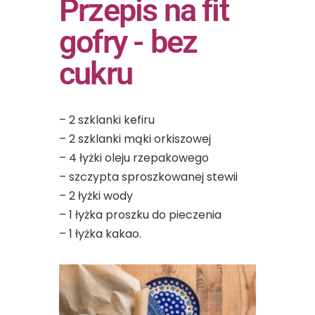
Przepis na fit
gofry - bez
cukru
– 2 szklanki kefiru⁠
– 2 szklanki mąki orkiszowej⁠
– 4 łyżki oleju rzepakowego⁠
– szczypta sproszkowanej stewii
– 2 łyżki wody⁠
– 1 łyżka proszku do pieczenia⁠
– 1 łyżka kakao.